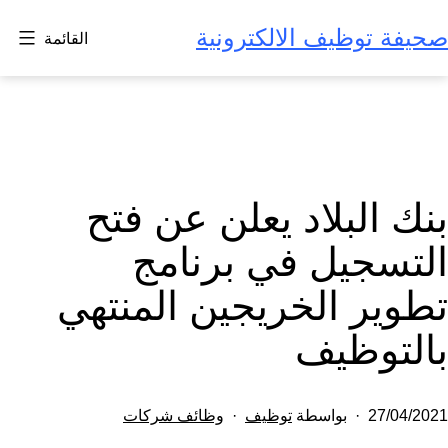
لتخطي
صحيفة توظيف الالكترونية
القائمة
لى
لمحتوى
بنك البلاد يعلن عن فتح
التسجيل في برنامج
تطوير الخريجين المنتهي
بالتوظيف
تم
مصنف
27/04/2021
بواسطة
توظيف
وظائف شركات
النشر
كـ