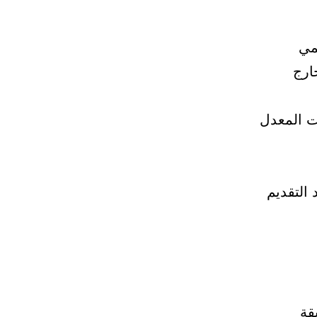
مي
ارج
ت المعدل
التقديم
قة