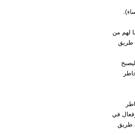
ا لهم من
 طريق
ليصبح
خاطر
اطر
وفعال في
 طريق