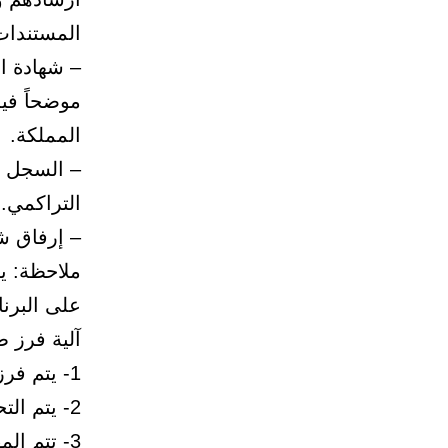
المستندات 
– شهادة ال
موضحاً في
المملكة.
– السجل ا
التراكمي.
– إرفاق ش
ملاحظة: ي
على البرن
آلية فرز ط
1- يتم فرز طلبات المتقدمين بناءاً على استيفاء الشروط أعلاه.
2- يتم التحقق من صحة البيانات المدخلة.
3- تتم ال