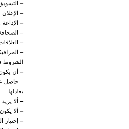
– التسويق
– الإعلان 
– الإذاعة 
– الصحافة 
– العلاقات
– الجرافي
الشروط في
– أن يكون
– حاصل عل
يعادلها
– ألا يزيد عم
– ألا يكون
– إجتياز ا