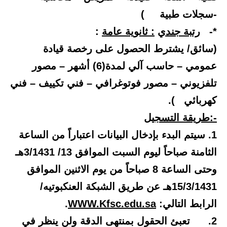
-سجلات طبية )
*-
رتبة جندي
: ثانوية عامة
:
(سائق/ يشترط الحصول على رخصة قيادة
عمومي – حاسب آلي لمدة(6) أشهر – مصور
تلفزيوني – مصور فوتوغرافي – فني تكييف – فني
كهربائي ).
:-
طريقة
التسجيل
1. سيتم البدء بإدخال البيانات اعتباراً من الساعة
الثامنة صباحاً ليوم السبت الموافق 13/ 3/1431هـ
وحتى الساعة 8 صباحاً من يوم الاثنين الموافق
15/3/1431هـ عن طريق الشبكة العنكبوتيه/
الرابط التالي:
WWW.Kfsc.edu.sa
.
2. تعبئ الحقول بمنتهى الدقة ولن ينظر في