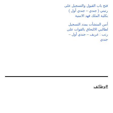
فتح باب القبول والتسجيل على
رتبتي ( جندي – جندي أول )
بكلية الملك فهد الامنية
أمن المنشأت يمدد التسجيل
لطالبي الالتحاق بالقوات على
رتب : عريف – جندي أول –
جندي
موسوم
وظائف
كـ