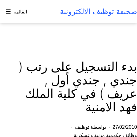
لتخطي
صحيفة توظيف الالكترونية
القائمة
لى
لمحتوى
بدء التسجيل على رتب (
جندي , جندي أول ,
عريف ) في كلية الملك
فهد الامنية
تم
27/02/2010
بواسطة
توظيف
النشر
مصنف
وظائف حكومية مدنية وعسكرية