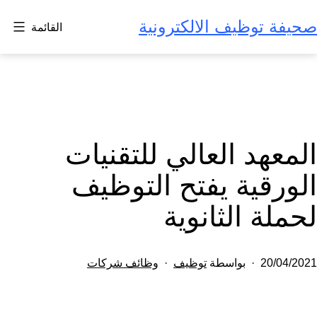
لتخطي
صحيفة توظيف الالكترونية
القائمة
لى
لمحتوى
المعهد العالي للتقنيات
الورقية يفتح التوظيف
لحملة الثانوية
تم
مصنف
20/04/2021
بواسطة
توظيف
وظائف شركات
النشر
كـ
في