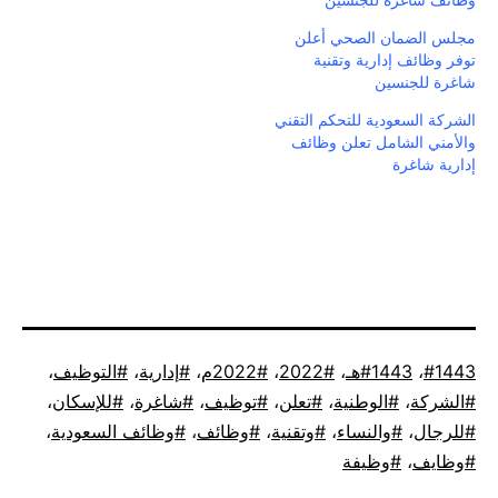
وظائف شاغرة للجنسين
مجلس الضمان الصحي أعلن
توفر وظائف إدارية وتقنية
شاغرة للجنسين
الشركة السعودية للتحكم التقني
والأمني الشامل تعلن وظائف
إدارية شاغرة
موسوم
1443
،
1443هـ
،
2022
،
2022م
،
إدارية
،
التوظيف
،
كـ
الشركة
،
الوطنية
،
تعلن
،
توظيف
،
شاغرة
،
للإسكان
،
للرجال
،
والنساء
،
وتقنية
،
وظائف
،
وظائف السعودية
،
وظايف
،
وظيفة