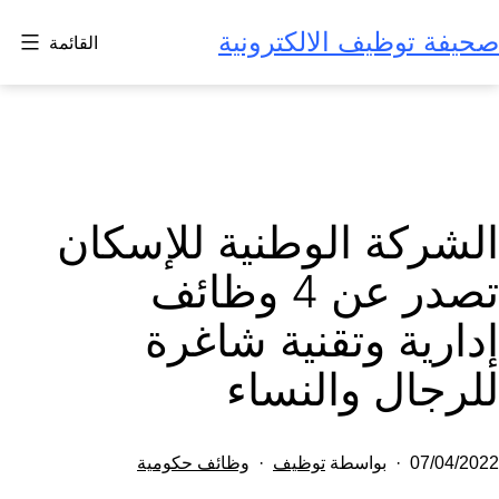
لتخطي
صحيفة توظيف الالكترونية
القائمة
لى
لمحتوى
الشركة الوطنية للإسكان
تصدر عن 4 وظائف
إدارية وتقنية شاغرة
للرجال والنساء
تم
مصنف
07/04/2022
بواسطة
توظيف
وظائف حكومية
النشر
كـ