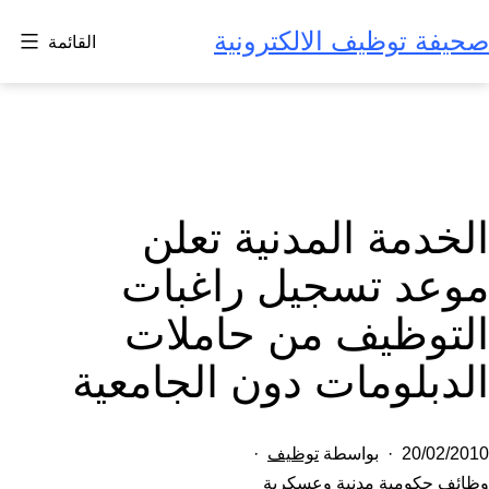
لتخطي
صحيفة توظيف الالكترونية
القائمة
لى
لمحتوى
الخدمة المدنية تعلن
موعد تسجيل راغبات
التوظيف من حاملات
الدبلومات دون الجامعية
تم
20/02/2010
بواسطة
توظيف
النشر
مصنف
وظائف حكومية مدنية وعسكرية