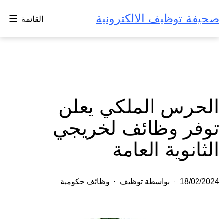
لتخطي
صحيفة توظيف الالكترونية
القائمة
لى
لمحتوى
الحرس الملكي يعلن
توفر وظائف لخريجي
الثانوية العامة
تم
مصنف
18/02/2024
بواسطة
توظيف
وظائف حكومية
النشر
كـ
في