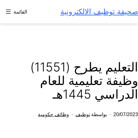
لتخطي
صحيفة توظيف الالكترونية
القائمة
لى
لمحتوى
التعليم يطرح (11551)
وظيفة تعليمية للعام
الدراسي 1445هـ
تم
مصنف
20/07/2023
بواسطة
توظيف
وظائف حكومية
النشر
كـ
في