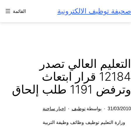
لتخطي
صحيفة توظيف الالكترونية
القائمة
لى
لمحتوى
التعليم العالي تصدر
12184 قرار ابتعاث
وترفض 1191 طلب إلحاق
تم
مصنف
31/03/2010
بواسطة
توظيف
اخبار ساخنة
النشر
كـ
وزارة التعليم توظيف وظائف وظيفة التربية
في