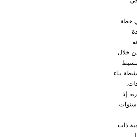
جي
في خطة
ة
ة
ن خلال
تبسيط
شطة بناء
ة، إذ
ل الثلاث سنوات
مية ذات
ل