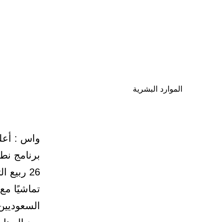
الموارد البشرية
واس : أعلن
برنامج نط
تماشيًا م
السعوديين