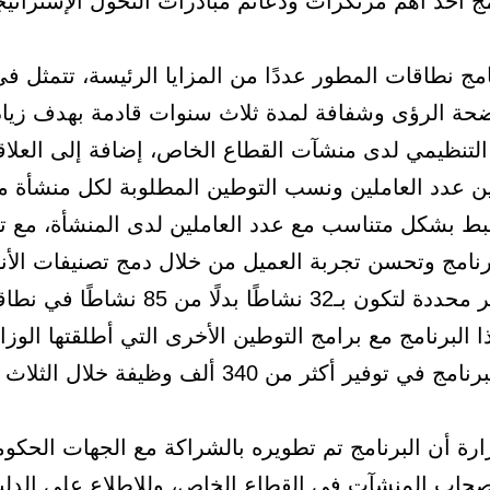
مج أحد أهم مرتكزات ودعائم مبادرات التحول الإستراتي
مج نطاقات المطور عددًا من المزايا الرئيسة، تتمثل 
ضحة الرؤى وشفافة لمدة ثلاث سنوات قادمة بهدف زياد
 التنظيمي لدى منشآت القطاع الخاص، إضافة إلى العلاق
ين عدد العاملين ونسب التوطين المطلوبة لكل منشأة م
تبط بشكل متناسب مع عدد العاملين لدى المنشأة، مع 
رنامج وتحسن تجربة العميل من خلال دمج تصنيفات الأن
ـ32 نشاطًا بدلًا من 85 نشاطًا في نطاقات.
ا البرنامج مع برامج التوطين الأخرى التي أطلقتها الوزار
سيسهم البرنامج في توفير أكثر من 340 ألف وظيفة خلا
ارة أن البرنامج تم تطويره بالشراكة مع الجهات الحكو
أصحاب المنشآت في القطاع الخاص، وللاطلاع على الدلي