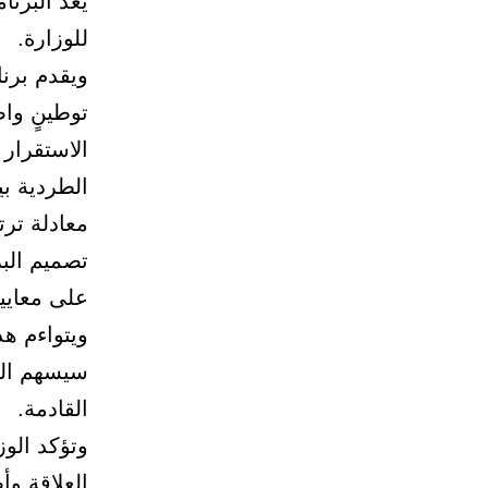
يعد البرنا
للوزارة.
ويقدم برنا
توطينٍ وا
الاستقرار
الطردية ب
معادلة تر
تصميم الب
على معايير محددة لتكون ب
ويتواءم هذ
القادمة.
وتؤكد الوز
العلاقة و