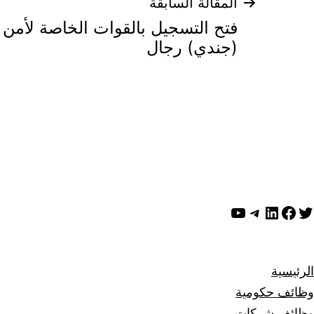
تصفّح
المقالة السابقة
فتح التسجيل بالقوات الخاصة لأمن 
المقالات
(جندي) رجال
ويتر
لينكد إن
فيسبوك
تيليجرام
يوتيوب
الرئيسية
وظائف حكومية
وظائف شركات