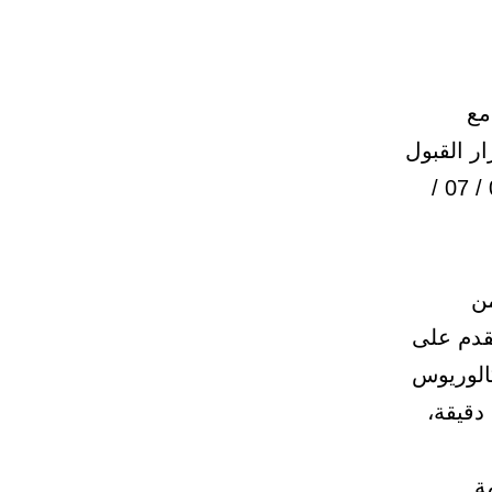
مع
ر القبول
والتسجيل لبرنامج “مساعد طبيب أسنان”، للجنسين حتى تاريخ 01 / 07 /
من
قدم على
 البكالوريوس
ياء دقيقة،
ة