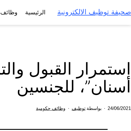
لتخطي
صحيفة توظيف الالكترونية
الرئيسية
وظائف 
لى
لمحتوى
استمرار القبول وال
أسنان”، للجنسين
تم
مصنف
24/06/2021
بواسطة
توظيف
وظائف حكومية
النشر
كـ
في