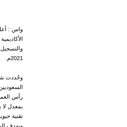
واس : أعلن
الأكاديمية
2021م.
وحُددت شر
السعوديين
تقنية حيوية
ويهدف البر