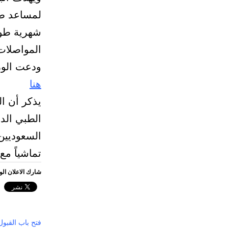
لمساعد طب
المواصلات 
ودعت الوزا
هنا
يذكر أن ال
الطبي الدو
السعوديين
تماشياً مع ر
شارك الاعلان ال
فتح باب القبول