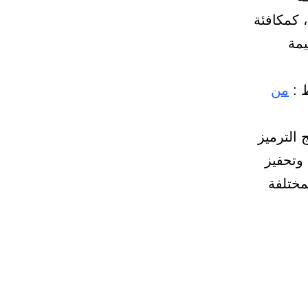
 كمكافئة
يقل عن 80% من قيمة
ط :
من
 الترميز
 وتحفيز
مختلفة