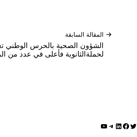
تصفّح
المقالة السابقة
الشؤون الصحية بالحرس الوطني تع
المقالات
لحملةالثانوية فأعلى في عدد من ال
ويتر
لينكد إن
فيسبوك
تيليجرام
يوتيوب