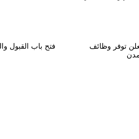
لن توفر وظائف
فتح باب القبول وا
مدن