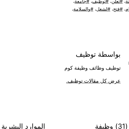
ة
،
تعلن
،
توظيف
،
جامعة
،
م
،
فتح
،
لشغل
،
والسلامة
،
بواسطة توظيف
توظيف وظائف وظيفة كوم
عرض كل مقالات توظيف.
أعلنت وزارة النقل والخدمات توفر (31) وظيفة