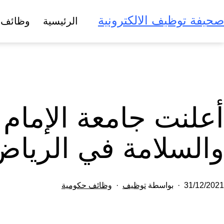
لتخطي
صحيفة توظيف الالكترونية
الرئيسية
وظائف 
لى
لمحتوى
أعلنت جامعة الإمام 
والسلامة في الرياض
تم
مصنف
31/12/2021
بواسطة
توظيف
وظائف حكومية
النشر
كـ
في