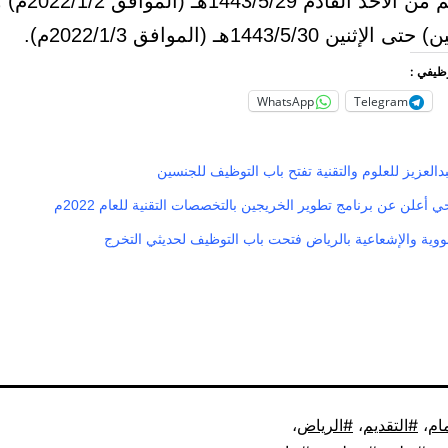
يبدأ التقديم من الأحد
ين 1443/5/30هـ (الموافق 2022/1/3م).
وظيفي :
WhatsApp
Telegram
دالعزيز للعلوم والتقنية تفتح باب التوظيف للجنسين
علن عن برنامج تطوير الخريجين بالتخصصات التقنية للعام 2022م
لنووية والإشعاعية بالرياض فتحت باب التوظيف لحديثي التخرج
مام
،
التقديم
،
الرياض
،