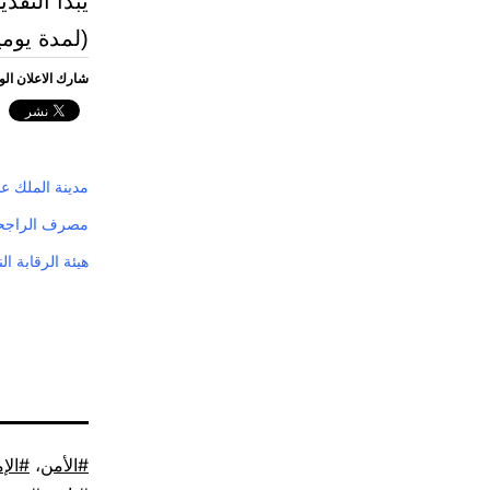
(لمدة يومين) حتى الإثن
شارك الاعلان ال
مدينة الملك عب
مصرف الراجحي أ
هيئة الرقابة ا
موسوم
الأمن
،
الإ