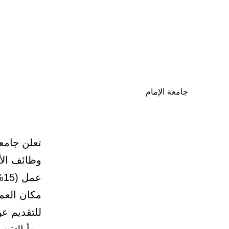
جامعة الإمام
تعلن جامع
وظائف الأم
عمل (15%).
مكان العم
للتقديم ع