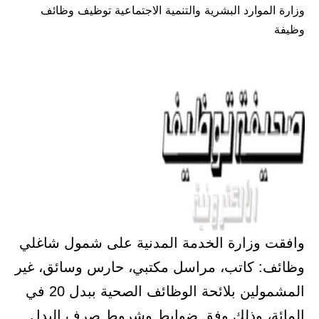
وزارة الموارد البشرية والتنمية الاجتماعية توظيف وظائف
في
وظيفة
وافقت وزارة الخدمة المدنية على شمول شاغلي
وظائف: كاتب، مراسل مكتبي، حارس وسائق، غير
المشمولين بلائحة الوظائف الصحية ببدل 20 في
المائة، وذلك وفق ضوابط وشروط صرف البدل