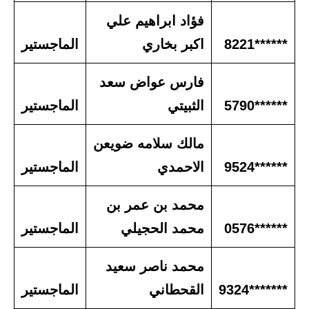
فؤاد ابراهيم علي
******8221
اكبر بخاري
الماجستير
فارس عواض سعد
******5790
الثبيتي
الماجستير
مالك سلامه ضويعن
******9524
الاحمدي
الماجستير
محمد بن عمر بن
******0576
محمد الحجيلي
الماجستير
محمد ناصر سعيد
*******9324
القحطاني
الماجستير