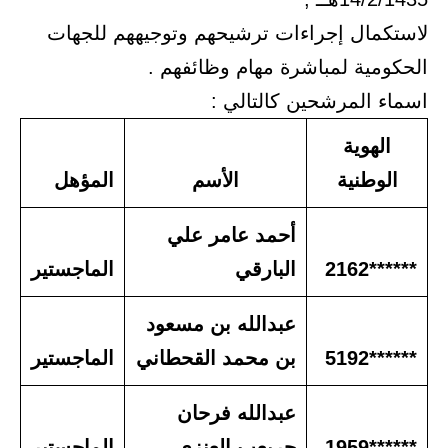
لاستكمال إجراءات ترشيحهم وتوجيههم للجهات
الحكومية لمباشرة مهام وظائفهم .
اسماء المرشحين كالتالي :
الهوية
الوطنية
الأسم
المؤهل
أحمد عامر علي
******2162
البارقي
الماجستير
عبدالله بن مسعود
******5192
بن محمد القحطاني
الماجستير
عبدالله فرحان
******1959
جريعب العنزي
الماجستير